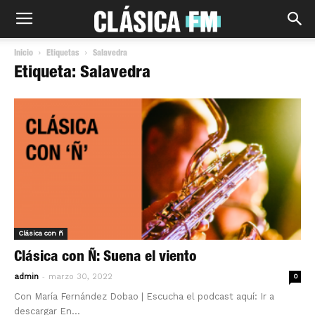
Inicio
Etiquetas
Salavedra
Etiqueta: Salavedra
Clásica con ñ
Clásica con Ñ: Suena el viento
-
admin
marzo 30, 2022
0
Con María Fernández Dobao | Escucha el podcast aquí: Ir a
descargar En...