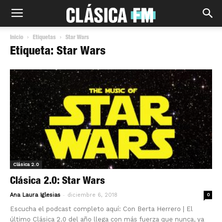
Inicio
Etiquetas
Star Wars
Etiqueta: Star Wars
Clásica 2.0
Clásica 2.0: Star Wars
-
Ana Laura Iglesias
diciembre 6, 2018
0
Escucha el podcast completo aquí: Con Berta Herrero | El
último Clásica 2.0 del año llega con más fuerza que nunca, ya