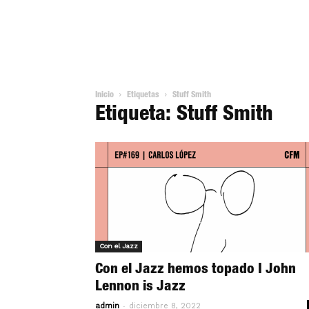
Inicio
Etiquetas
Stuff Smith
Etiqueta: Stuff Smith
Con el Jazz
Con el Jazz hemos topado I John
Lennon is Jazz
-
admin
diciembre 8, 2022