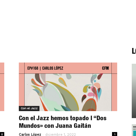
L
Con el Jazz
Con el Jazz hemos topado I “Dos
Mundos» con Juana Gaitán
-
0
Carlos López
diciembre 1, 2022
1