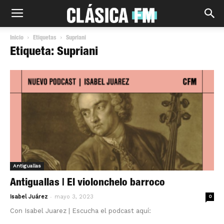
Inicio
Etiquetas
Supriani
Etiqueta: Supriani
Antiguallas
Antiguallas | El violonchelo barroco
-
Isabel Juárez
mayo 3, 2023
0
Con Isabel Juarez | Escucha el podcast aquí: