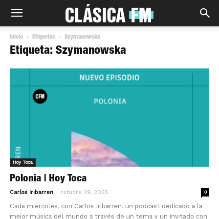
Inicio
Etiquetas
Szymanowska
Etiqueta: Szymanowska
Hoy Toca
Polonia | Hoy Toca
-
Carlos Iribarren
octubre 29, 2025
0
Cada miércoles, con Carlos Iribarren, un podcast dedicado a la
mejor música del mundo a través de un tema y un invitado con