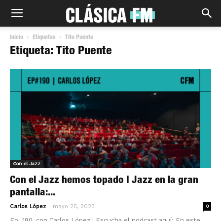
Inicio
Etiquetas
Tito Puente
Etiqueta: Tito Puente
Con el Jazz
Con el Jazz hemos topado I Jazz en la gran
pantalla:...
-
Carlos López
mayo 25, 2023
0
Ep. 190, con Carlos López | Escucha el podcast aquí: En este