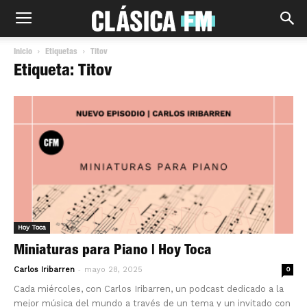
Inicio
Etiquetas
Titov
Etiqueta: Titov
Hoy Toca
Miniaturas para Piano | Hoy Toca
-
Carlos Iribarren
mayo 28, 2025
0
Cada miércoles, con Carlos Iribarren, un podcast dedicado a la
mejor música del mundo a través de un tema y un invitado con