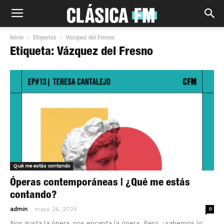
Inicio
Etiquetas
Vázquez del Fresno
Etiqueta: Vázquez del Fresno
Qué me estás contando
Óperas contemporáneas | ¿Qué me estás
contando?
-
admin
mayo 26, 2024
0
Nos gusta la ópera, nos encanta la ópera. Pero, ¿sabemos lo