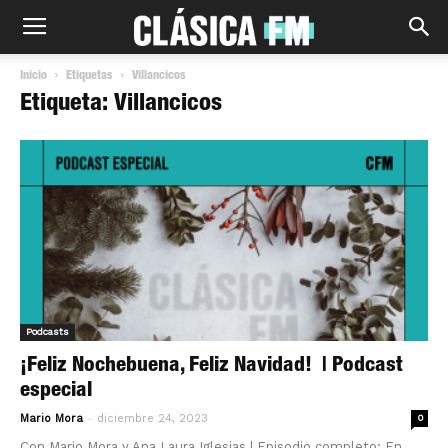
Inicio
Etiquetas
Villancicos
Etiqueta: Villancicos
Podcasts
¡Feliz Nochebuena, Feliz Navidad! | Podcast
especial
-
Mario Mora
diciembre 24, 2023
0
Con Mario Mora y Ana Laura Iglesias | Episodio completo: En