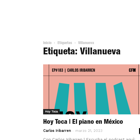
Inicio
Etiquetas
Villanueva
Etiqueta: Villanueva
Hoy Toca
Hoy Toca | El piano en México
-
Carlos Iribarren
marzo 21, 2023
Con Carlos Iribarren | Escucha el podcast aquí: