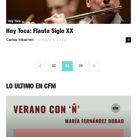
Hoy Toca
Hoy Toca: Flauta Siglo XX
-
Carlos Iribarren
octubre 6, 2020
0
22
23
24
LO ÚLTIMO EN CFM