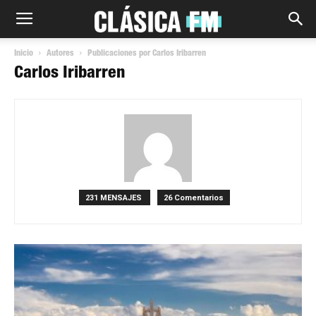
Inicio
Autores
Publicaciones por Carlos Iribarren
Carlos Iribarren
231 MENSAJES
26 Comentarios