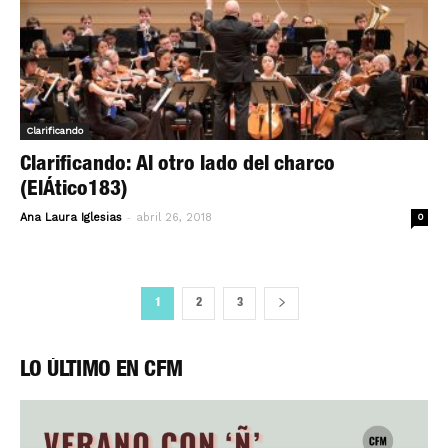
Clarificando
Clarificando: Al otro lado del charco
(ElÁtico183)
-
Ana Laura Iglesias
abril 26, 2018
0
1
2
3
LO ÚLTIMO EN CFM