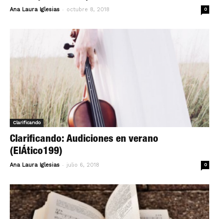
-
Ana Laura Iglesias
octubre 8, 2018
0
Clarificando
Clarificando: Audiciones en verano
(ElÁtico199)
-
Ana Laura Iglesias
julio 6, 2018
0