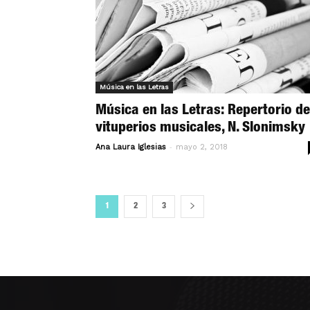
Música en las Letras
Música en las Letras: Repertorio de
vituperios musicales, N. Slonimsky
-
Ana Laura Iglesias
mayo 2, 2018
1
2
3