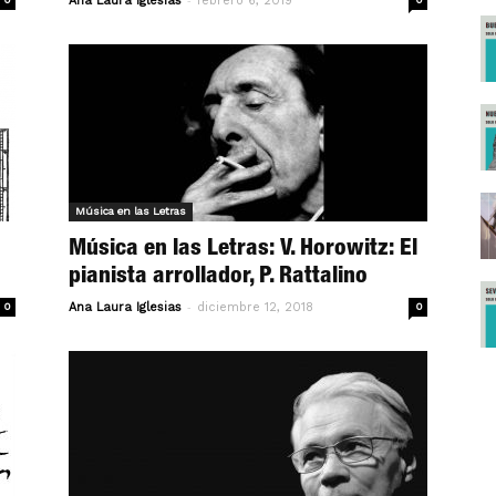
Ana Laura Iglesias
febrero 6, 2019
Música en las Letras
Música en las Letras: V. Horowitz: El
pianista arrollador, P. Rattalino
-
0
Ana Laura Iglesias
diciembre 12, 2018
0