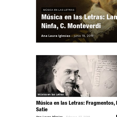
MÚSICA EN LAS LETRAS
Música en las Letras: La
Ninfa, C. Monteverdi
Ana Laura Iglesias
-
junio 19, 2019
Música en las Letras
Música en las Letras: Fragmentos, 
Satie
-