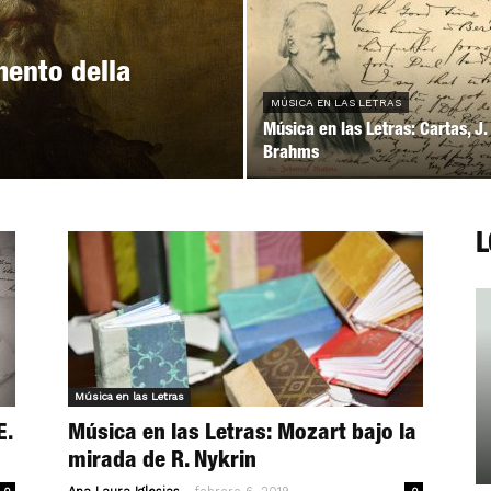
mento della
MÚSICA EN LAS LETRAS
Música en las Letras: Cartas, J.
Brahms
L
Música en las Letras
E.
Música en las Letras: Mozart bajo la
mirada de R. Nykrin
-
0
0