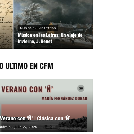
MÚSICA EN LAS LETRAS
Música en las Letras: Un viaje de
invierno, J. Benet
O ÚLTIMO EN CFM
Verano con ‘Ñ’ | Clásica con ‘Ñ’
-
0
admin
julio 27, 2026