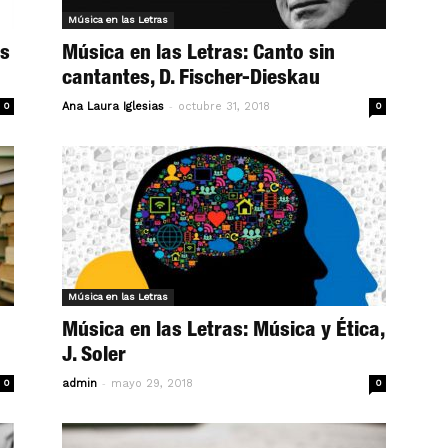
Música en las Letras
os
Música en las Letras: Canto sin
cantantes, D. Fischer-Dieskau
-
0
Ana Laura Iglesias
octubre 31, 2018
0
Música en las Letras
Música en las Letras: Música y Ética,
J. Soler
-
0
admin
mayo 29, 2018
0