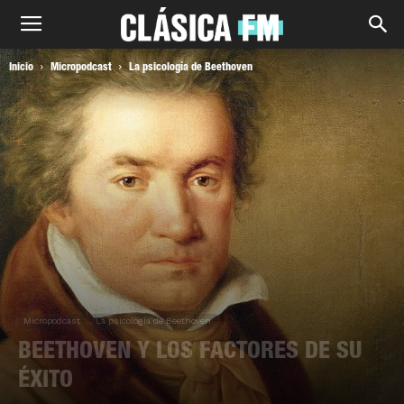
Inicio
Micropodcast
La psicología de Beethoven
Micropodcast
La psicología de Beethoven
BEETHOVEN Y LOS FACTORES DE SU
ÉXITO