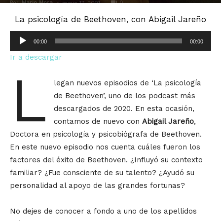
Por
Mario Mora
-
0
mayo 17, 2021
La psicología de Beethoven, con Abigail Jareño
Reproductor
00:00
00:00
de
Ir a descargar
audio
L
legan nuevos episodios de ‘La psicología
de Beethoven’, uno de los podcast más
descargados de 2020. En esta ocasión,
contamos de nuevo con
Abigail Jareño
,
Doctora en psicología y psicobiógrafa de Beethoven.
En este nuevo episodio nos cuenta cuáles fueron los
factores del éxito de Beethoven. ¿Influyó su contexto
familiar? ¿Fue consciente de su talento? ¿Ayudó su
personalidad al apoyo de las grandes fortunas?
No dejes de conocer a fondo a uno de los apellidos