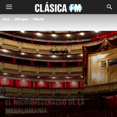
Inicio
CFM Opina
Editorial
CFM Opina
Editorial
EL MICROMECENAZGO DE LA
MEGALOMANÍA