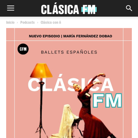
Inicio
Podcasts
Clásica con ñ