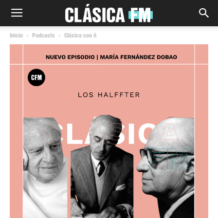
Inicio
Podcasts
Clásica con ñ