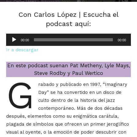
Por
Carlos López
-
0
febrero 10, 2022
Con Carlos López | Escucha el
podcast aquí:
Reproductor
00:00
00:00
de
Ir a descargar
audio
En este podcast suenan Pat Metheny, Lyle Mays,
Steve Rodby y Paul Wertico
G
rabado y publicado en 1997, “Imaginary
Day” se ha convertido en un disco de
culto dentro de la historia del jazz
contemporáneo. Más de dos décadas
después, elementos como su enigmática carátula,
plagada de símbolos que ofrecen un primer jeroglífico
visual al oyente, o la emoción de poder descubrir con