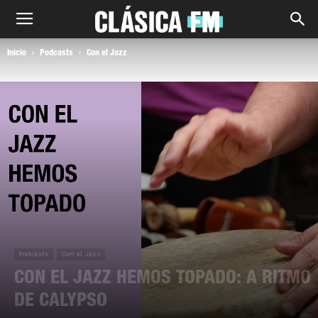
Inicio
Podcasts
Con el Jazz
Podcasts
Con el Jazz
CON EL JAZZ HEMOS TOPADO: A RITMO
DE CALYPSO