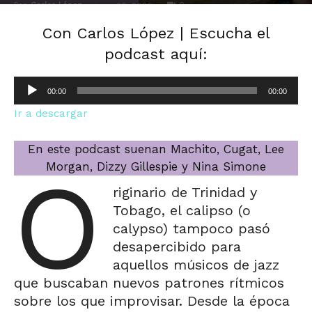
Por
Carlos López
-
0
junio 30, 2022
Con Carlos López | Escucha el
podcast aquí:
Reproductor
00:00
00:00
de
Ir a descargar
audio
En este podcast suenan Machito, Cugat, Lee
Morgan, Dizzy Gillespie y Nina Simone
O
riginario de Trinidad y
Tobago, el calipso (o
calypso) tampoco pasó
desapercibido para
aquellos músicos de jazz
que buscaban nuevos patrones rítmicos
sobre los que improvisar. Desde la época