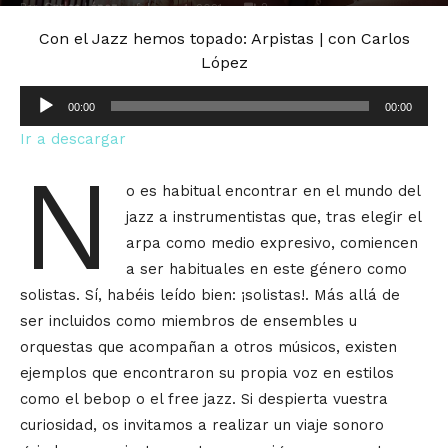
Por
Carlos López
-
2
febrero 4, 2021
Con el Jazz hemos topado: Arpistas | con Carlos
López
Reproductor
00:00
00:00
de
Ir a descargar
audio
N
o es habitual encontrar en el mundo del
jazz a instrumentistas que, tras elegir el
arpa como medio expresivo, comiencen
a ser habituales en este género como
solistas. Sí, habéis leído bien: ¡solistas!. Más allá de
ser incluidos como miembros de ensembles u
orquestas que acompañan a otros músicos, existen
ejemplos que encontraron su propia voz en estilos
como el bebop o el free jazz. Si despierta vuestra
curiosidad, os invitamos a realizar un viaje sonoro