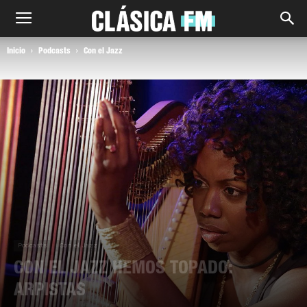
Inicio
Podcasts
Con el Jazz
Podcasts
Con el Jazz
CON EL JAZZ HEMOS TOPADO:
ARPISTAS