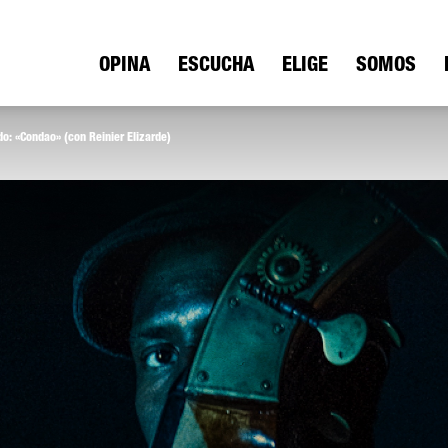
ica
OPINA
ESCUCHA
ELIGE
SOMOS
o: «Condao» (con Reinier Elizarde)
io