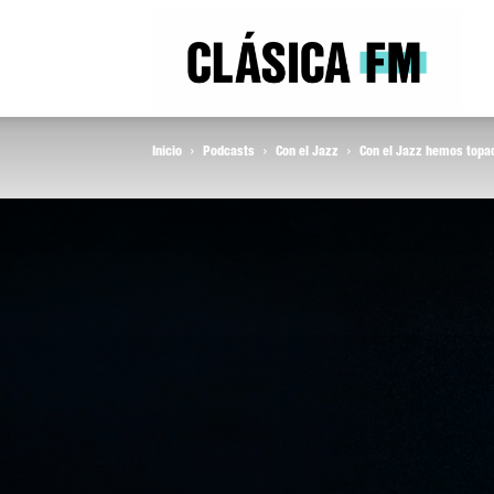
Clás
Inicio
Podcasts
Con el Jazz
Con el Jazz hemos topad
FM
Rad