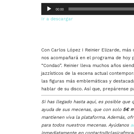
Reproductor
00:00
de
Ir a descargar
audio
Con Carlos López I Reinier Elizarde, más
nos acompañará en el programa de hoy pa
“Condao”. Reinier lleva muchos años siend
jazzísticos de la escena actual contempo
las figuras más emblemáticas y destacadas
hablar de su disco. Así que, prepárense p
Si has llegado hasta aquí, es posible que q
ayuda de sus mecenas, que con solo
5€ m
mantienen viva la plataforma. Además, of
para todos nuestros mecenas. Ayúdanos
a
inmediatamente en contacto@clasicafmra