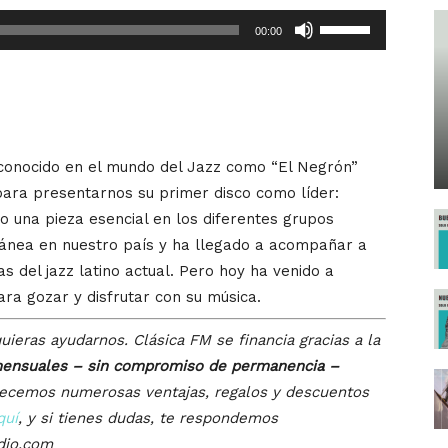
Utiliza
00:00
las
teclas
de
flecha
arriba/abajo
 conocido en el mundo del Jazz como “El Negrón”
para
ra presentarnos su primer disco como líder:
aumentar
o una pieza esencial en los diferentes grupos
o
ránea en nuestro país y ha llegado a acompañar a
disminuir
 del jazz latino actual. Pero hoy ha venido a
el
ara gozar y disfrutar con su música.
volumen.
uieras ayudarnos. Clásica FM se financia gracias a la
ensuales – sin compromiso de permanencia –
recemos numerosas ventajas, regalos y descuentos
quí
, y si tienes dudas, te respondemos
dio.com