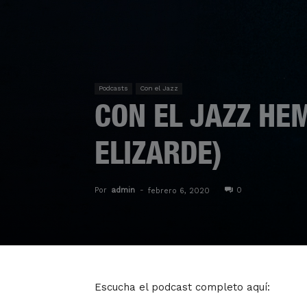
Podcasts
Con el Jazz
CON EL JAZZ HE
ELIZARDE)
Por
admin
-
0
febrero 6, 2020
Escucha el podcast completo aquí: