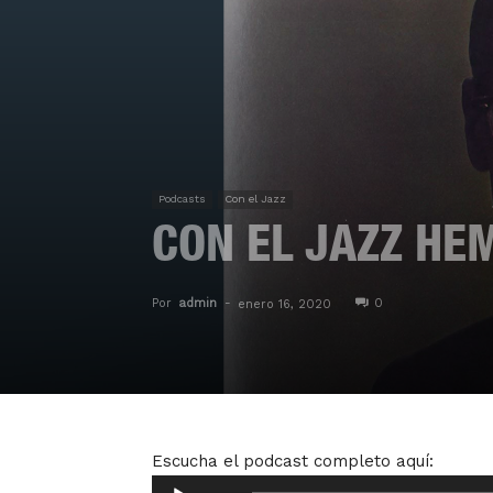
Podcasts
Con el Jazz
CON EL JAZZ HE
Por
admin
-
0
enero 16, 2020
Escucha el podcast completo aquí:
Reproductor