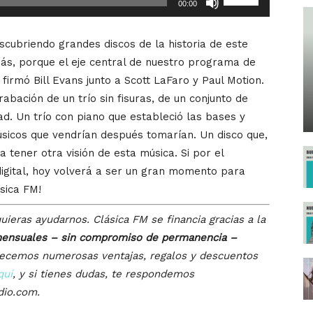
00:00
las
teclas
cubriendo grandes discos de la historia de este
de
ás, porque el eje central de nuestro programa de
flecha
firmó Bill Evans junto a Scott LaFaro y Paul Motion.
arriba/abajo
abación de un trío sin fisuras, de un conjunto de
para
. Un trío con piano que estableció las bases y
aumentar
úsicos que vendrían después tomarían. Un disco que,
o
 tener otra visión de esta música. Si por el
disminuir
 digital, hoy volverá a ser un gran momento para
el
sica FM!
volumen.
uieras ayudarnos. Clásica FM se financia gracias a la
ensuales – sin compromiso de permanencia –
recemos numerosas ventajas, regalos y descuentos
quí
, y si tienes dudas, te respondemos
dio.com.