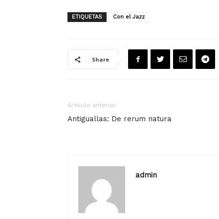
ETIQUETAS
Con el Jazz
Share
Artículo anterior
Antiguallas: De rerum natura
admin