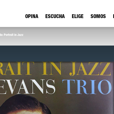
ica
OPINA
ESCUCHA
ELIGE
SOMOS
o: Portrait in Jazz
io