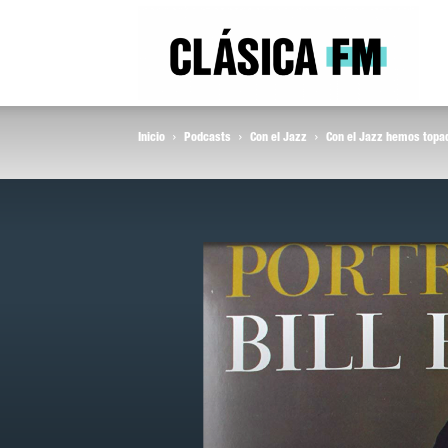
Clás
Inicio
Podcasts
Con el Jazz
Con el Jazz hemos topad
FM
Rad