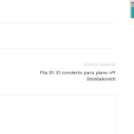
Artículo siguiente
Fila 01: El concierto para piano nº1
Shostakovich