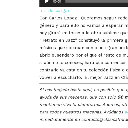
00:00
de
Ir a descargar
audio
Con Carlos López I Queremos seguir redes
género y para ello no vamos a esperar m
hoy girará en torno a la obra sublime que 
“Retrato en Jazz” constituyó la primera gr
músicos que sonaban como una gran unidad
abrió el sendero por el que el resto de m
si aún no lo conoces, hará que comiences a
contrario ya está en tu colección física o
volver a escucharlo. ¡El mejor Jazz en Clá
Si has llegado hasta aquí, es posible que q
ayuda de sus mecenas, que con solo
5€ m
mantienen viva la plataforma. Además, of
para todos nuestros mecenas. Ayúdanos
a
inmediatamente en contacto@clasicafmra