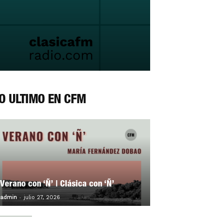
O ÚLTIMO EN CFM
Verano con ‘Ñ’ | Clásica con ‘Ñ’
-
0
admin
julio 27, 2026