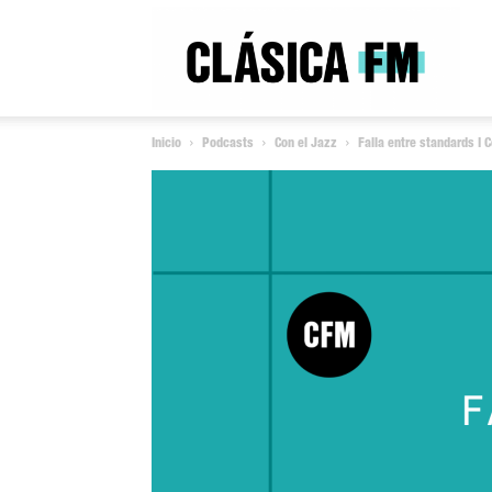
Clás
Inicio
Podcasts
Con el Jazz
Falla entre standards I
FM
Rad