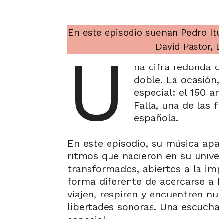
En este episodio suenan Pedro It
David Pastor, L
U
na cifra redonda q
doble. La ocasión
especial: el 150 a
Falla, una de las 
española.
En este episodio, su música apa
ritmos que nacieron en su unive
transformados, abiertos a la imp
forma diferente de acercarse a 
viajen, respiren y encuentren n
libertades sonoras. Una escuch