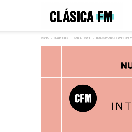
Clás
Inicio
Podcasts
Con el Jazz
International Jazz Day 
FM
Rad