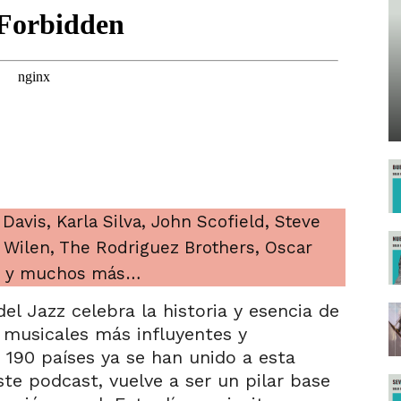
Davis, Karla Silva, John Scofield, Steve
 Wilen, The Rodriguez Brothers, Oscar
n y muchos más…
del Jazz celebra la historia y esencia de
 musicales más influyentes y
 190 países ya se han unido a esta
te podcast, vuelve a ser un pilar base