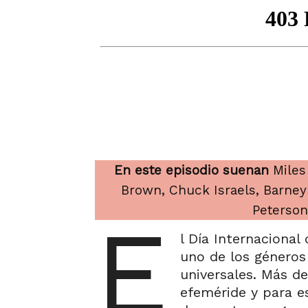
En este episodio suenan
Miles 
Brown, Chuck Israels, Barney
Peterso
E
l Día Internacional 
uno de los géneros
universales. Más de
efeméride y para es