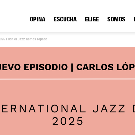
ica
OPINA
ESCUCHA
ELIGE
SOMOS
2025 I Con el Jazz hemos topado
io