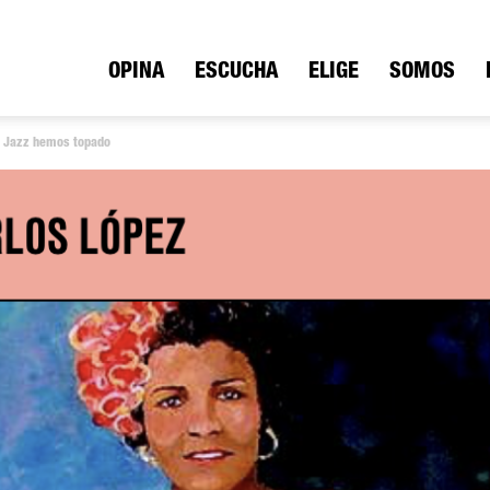
ica
OPINA
ESCUCHA
ELIGE
SOMOS
el Jazz hemos topado
io