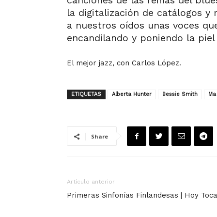
canciones de las reinas del blue
la digitalización de catálogos y
a nuestros oídos unas voces que
encandilando y poniendo la piel 
El mejor jazz, con Carlos López.
ETIQUETAS
Alberta Hunter
Bessie Smith
Ma
Share
Artículo anterior
Primeras Sinfonías Finlandesas | Hoy Toc