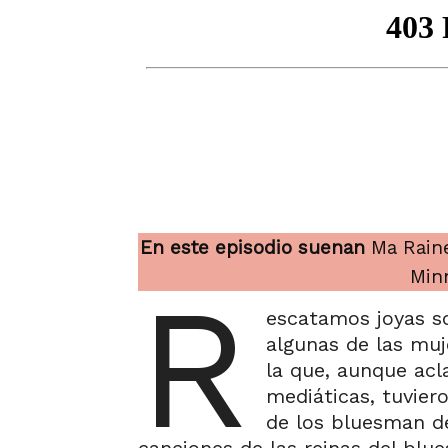
En este episodio suenan
Ma Raine
Minn
R
escatamos joyas so
algunas de las mu
la que, aunque acl
mediáticas, tuvier
de los bluesman d