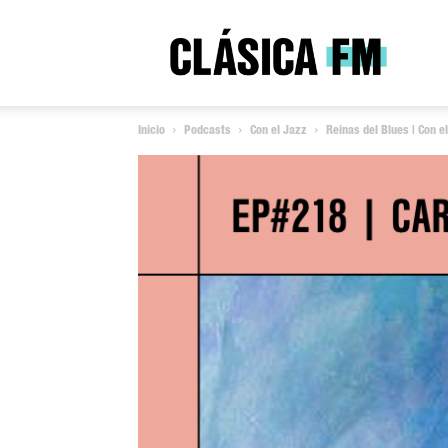
Clás
Inicio
Podcasts
Con el Jazz
Reinas del Blues | Con 
FM
Rad