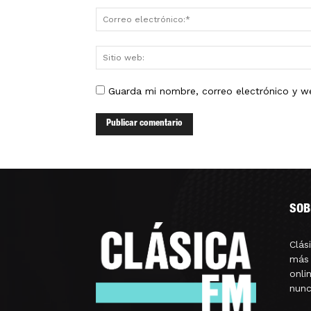
Guarda mi nombre, correo electrónico y w
SOB
Clás
más 
onli
nunc