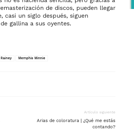
s no es hacienda sencilla, pero gracias a
 remasterización de discos, pueden llegar
, casi un siglo después, siguen
de gallina a sus oyentes.
 Rainey
Memphis Minnie
Artículo siguiente
a
Arias de coloratura | ¿Qué me estás
contando?