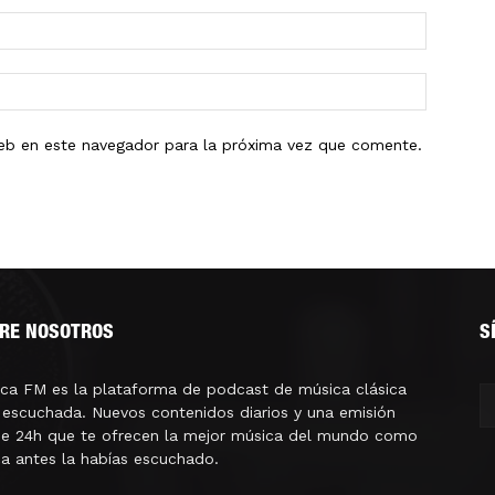
eb en este navegador para la próxima vez que comente.
RE NOSOTROS
S
ica FM es la plataforma de podcast de música clásica
escuchada. Nuevos contenidos diarios y una emisión
ne 24h que te ofrecen la mejor música del mundo como
a antes la habías escuchado.