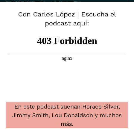
Por
Carlos López
-
0
febrero 9, 2023
Con Carlos López | Escucha el
podcast aquí:
En este podcast suenan Horace Silver,
Jimmy Smith, Lou Donaldson y muchos
más.