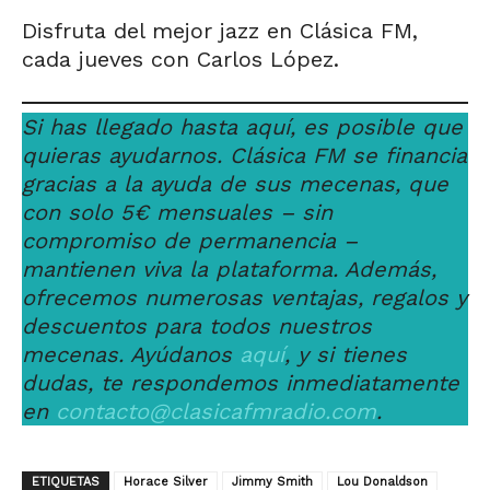
Disfruta del mejor jazz en Clásica FM,
cada jueves con Carlos López.
Si has llegado hasta aquí, es posible que
quieras ayudarnos. Clásica FM se financia
gracias a la ayuda de sus mecenas, que
con solo 5€ mensuales – sin
compromiso de permanencia –
mantienen viva la plataforma. Además,
ofrecemos numerosas ventajas, regalos y
descuentos para todos nuestros
mecenas. Ayúdanos
aquí
, y si tienes
dudas, te respondemos inmediatamente
en
contacto@clasicafmradio.com
.
ETIQUETAS
Horace Silver
Jimmy Smith
Lou Donaldson