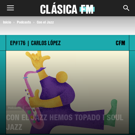
Inicio
Podcasts
Con el Jazz
Podcasts
Con el Jazz
CON EL JAZZ HEMOS TOPADO I SOUL
JAZZ