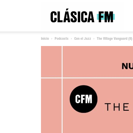
Clás
Inicio
Podcasts
Con el Jazz
The Village Vanguard (II
FM
Rad