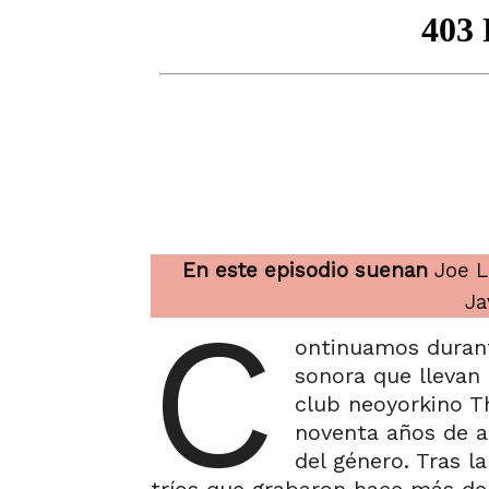
En este episodio suenan
Joe L
Ja
C
ontinuamos durant
sonora que llevan
club neoyorkino Th
noventa años de ac
del género. Tras l