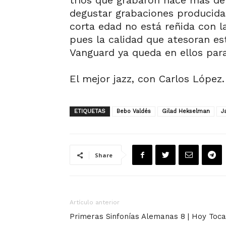
tríos que grabaron hace más de
degustar grabaciones producidas
corta edad no está reñida con la
pues la calidad que atesoran est
Vanguard ya queda en ellos para
El mejor jazz, con Carlos López.
ETIQUETAS
Bebo Valdés
Gilad Hekselman
J
Share
Artículo anterior
Primeras Sinfonías Alemanas 8 | Hoy Toca