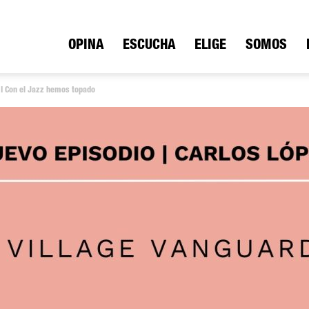
ica
OPINA
ESCUCHA
ELIGE
SOMOS
) I Con el Jazz hemos topado
io