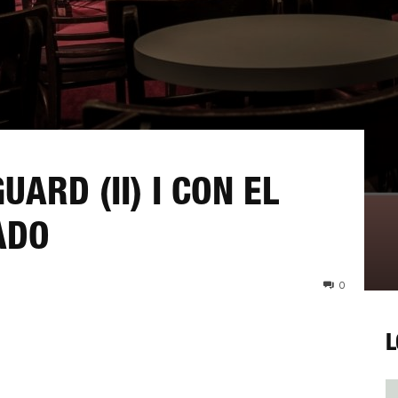
UARD (II) I CON EL
ADO
0
L