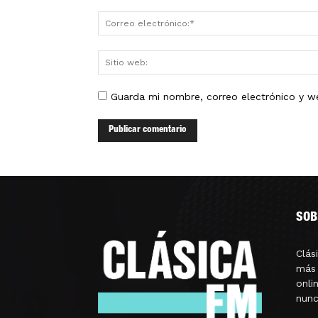
Guarda mi nombre, correo electrónico y w
SOB
Clás
más 
onli
nunc