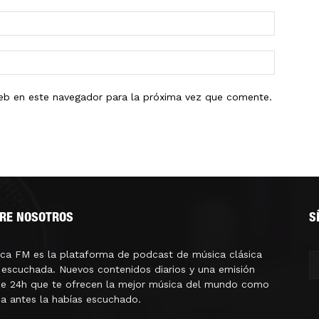
eb en este navegador para la próxima vez que comente.
RE NOSOTROS
S
ica FM es la plataforma de podcast de música clásica
escuchada. Nuevos contenidos diarios y una emisión
ne 24h que te ofrecen la mejor música del mundo como
a antes la habías escuchado.