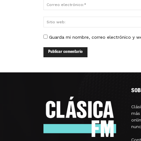
Guarda mi nombre, correo electrónico y w
SOB
Clás
más 
onli
nunc
Con