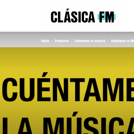
Clás
Inicio
Podcasts
Cuéntame la música
Cuéntame la Mú
FM
Rad