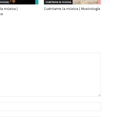
 música
Cuéntame la música
a música |
Cuéntame la música | Musicología
ce