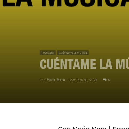
Podcasts
Cuéntame la música
CUÉNTAME LA MÚ
Por
Mario Mora
-
0
octubre 18, 2021
Con Mario Mora | Escu