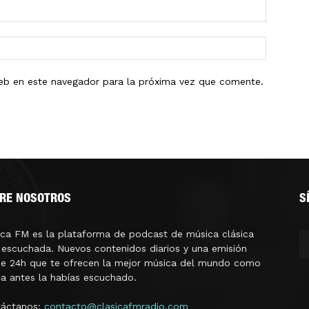
eb en este navegador para la próxima vez que comente.
RE NOSOTROS
S
ica FM es la plataforma de podcast de música clásica
escuchada. Nuevos contenidos diarios y una emisión
ne 24h que te ofrecen la mejor música del mundo como
a antes la habías escuchado.
táctanos:
contacto@clasicafmradio.com