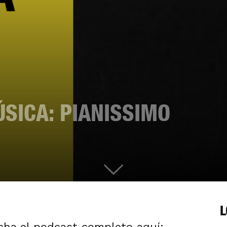
SICA: PIANISSIMO
L
cha el podcast completo aquí: