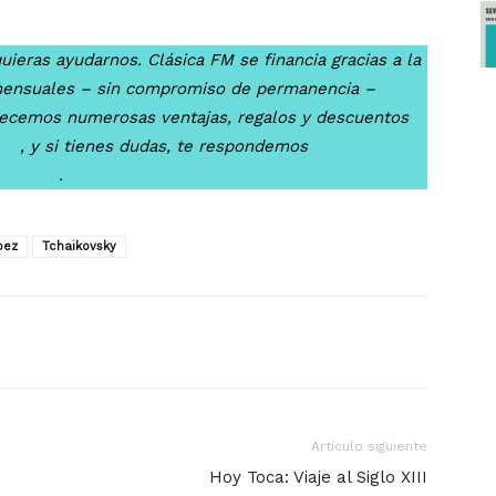
uieras ayudarnos. Clásica FM se financia gracias a la
mensuales – sin compromiso de permanencia –
recemos numerosas ventajas, regalos y descuentos
quí
, y si tienes dudas, te respondemos
dio.com
.
pez
Tchaikovsky
Artículo siguiente
Hoy Toca: Viaje al Siglo XIII