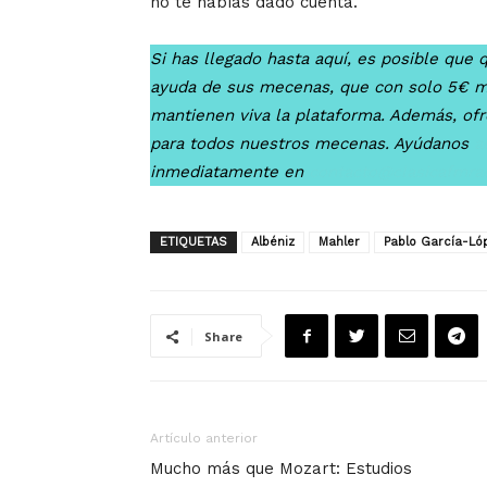
no te habías dado cuenta.
Si has llegado hasta aquí, es posible que q
ayuda de sus mecenas, que con solo 5€ 
mantienen viva la plataforma. Además, of
para todos nuestros mecenas. Ayúdanos
a
inmediatamente en
contacto@clasicafmra
ETIQUETAS
Albéniz
Mahler
Pablo García-Ló
Share
Artículo anterior
Mucho más que Mozart: Estudios