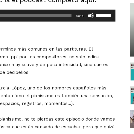
Utiliza
00:00
las
teclas
de
flecha
rminos más comunes en las partituras. El
arriba/abajo
mo ‘pp’ por los compositores, no solo indica
para
onico muy suave y de poca intensidad, sino que es
aumentar
e decibelios.
o
disminuir
García-López, uno de los nombres españoles más
el
uenta cómo el pianissimo es también una sensación,
volumen.
(espacios, registros, momentos…).
pianissimo, no te pierdas este episodio donde vamos
úsica que estás cansado de escuchar pero que quizá