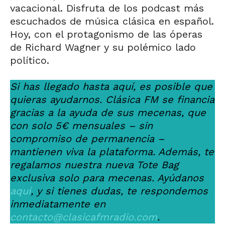
vacacional. Disfruta de los podcast más
escuchados de música clásica en español.
Hoy, con el protagonismo de las óperas
de Richard Wagner y su polémico lado
político.
Si has llegado hasta aquí, es posible que
quieras ayudarnos. Clásica FM se financia
gracias a la ayuda de sus mecenas, que
con solo 5€ mensuales – sin
compromiso de permanencia –
mantienen viva la plataforma. Además, te
regalamos nuestra nueva Tote Bag
exclusiva solo para mecenas. Ayúdanos
aquí
, y si tienes dudas, te respondemos
inmediatamente en
contacto@clasicafmradio.com
.