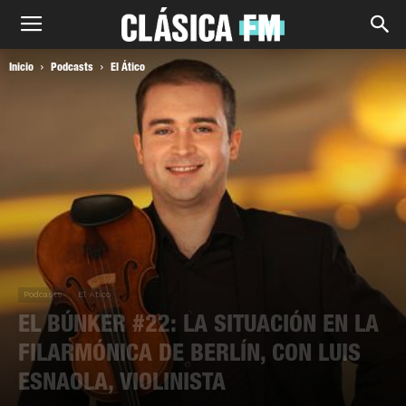
Inicio
Podcasts
El Ático
Podcasts
El Ático
EL BÚNKER #22: LA SITUACIÓN EN LA
FILARMÓNICA DE BERLÍN, CON LUIS
ESNAOLA, VIOLINISTA