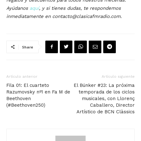
Ayúdanos
aquí
, y si tienes dudas, te respondemos
inmediatamente en contacto@clasicafmradio.com.
Share
Artículo anterior
Artículo siguiente
Fila 01: El cuarteto
El Búnker #23: La próxima
Razumovsky nº1 en Fa M de
temporada de los ciclos
Beethoven
musicales, con Llorenç
(#Beethoven250)
Caballero, Director
Artístico de BCN Clàssics