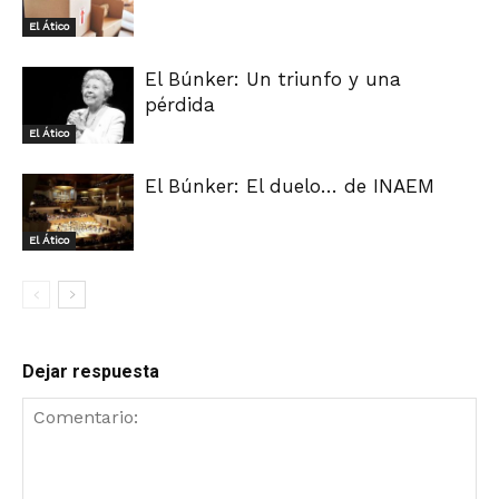
El Ático
El Búnker: Un triunfo y una
pérdida
El Ático
El Búnker: El duelo… de INAEM
El Ático
Dejar respuesta