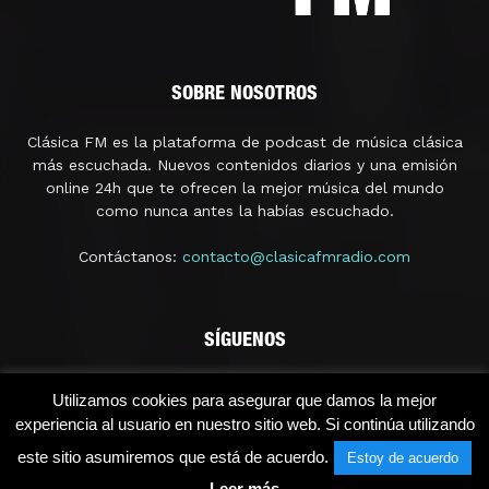
SOBRE NOSOTROS
Clásica FM es la plataforma de podcast de música clásica
más escuchada. Nuevos contenidos diarios y una emisión
online 24h que te ofrecen la mejor música del mundo
como nunca antes la habías escuchado.
Contáctanos:
contacto@clasicafmradio.com
SÍGUENOS
Utilizamos cookies para asegurar que damos la mejor
experiencia al usuario en nuestro sitio web. Si continúa utilizando
este sitio asumiremos que está de acuerdo.
Estoy de acuerdo
Leer más
© 2021 - Clásica FM Radio | Licencia SGAERRDD/4/1296/0118