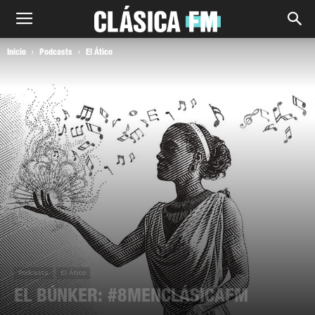
Inicio
Podcasts
El Ático
Podcasts
El Ático
EL BÚNKER: #8MENCLÁSICAFM