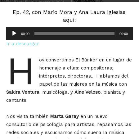
Por
Mario Mora
-
0
marzo 8, 2021
Ep. 42, con Mario Mora y Ana Laura Iglesias,
aquí:
Reproductor
00:00
00:00
de
Ir a descargar
audio
H
oy convertimos El Búnker en un lugar de
homenaje a ellas: compositoras,
intérpretes, directoras… Hablamos del
papel de las mujeres en la música con
Sakira Ventura
, musicóloga, y
Aine Veloso
, pianista y
cantante.
Nos visita también
Marta Garay
en un nuevo
consultorio de psicología para artistas, repasamos las
redes sociales y escuchamos cómo suena la música