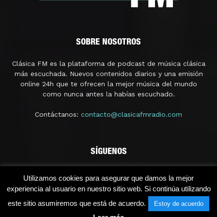
SOBRE NOSOTROS
Clásica FM es la plataforma de podcast de música clásica
más escuchada. Nuevos contenidos diarios y una emisión
online 24h que te ofrecen la mejor música del mundo
como nunca antes la habías escuchado.
Contáctanos:
contacto@clasicafmradio.com
SÍGUENOS
Utilizamos cookies para asegurar que damos la mejor
experiencia al usuario en nuestro sitio web. Si continúa utilizando
este sitio asumiremos que está de acuerdo.
Estoy de acuerdo
© 2021 - Clásica FM Radio | Licencia SGAERRDD/4/1296/0118