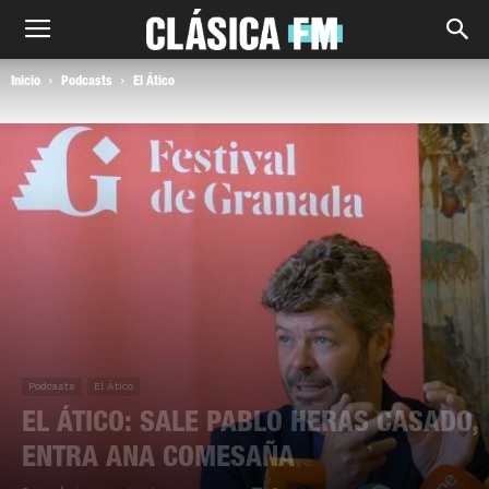
Inicio
Podcasts
El Ático
Podcasts
El Ático
EL ÁTICO: SALE PABLO HERAS CASADO,
ENTRA ANA COMESAÑA