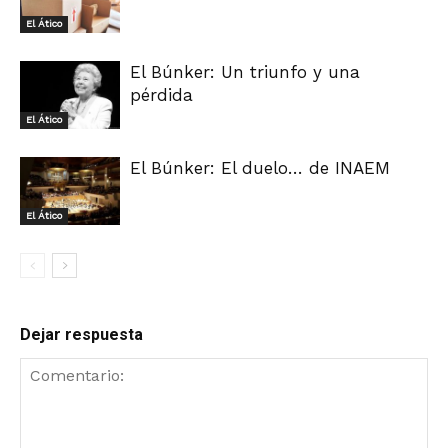
El Ático
El Búnker: Un triunfo y una
pérdida
El Ático
El Búnker: El duelo… de INAEM
El Ático
Dejar respuesta