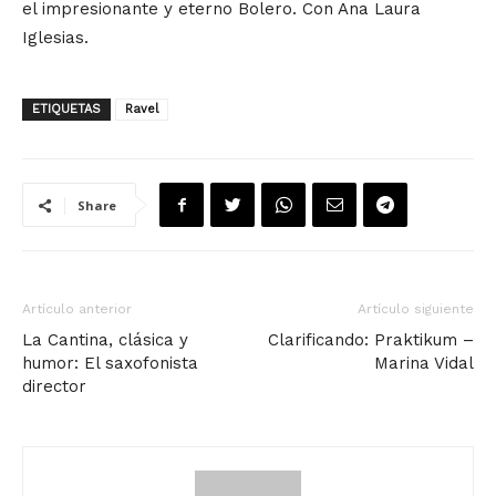
el impresionante y eterno Bolero. Con Ana Laura
Iglesias.
ETIQUETAS
Ravel
Share
Artículo anterior
Artículo siguiente
La Cantina, clásica y
Clarificando: Praktikum –
humor: El saxofonista
Marina Vidal
director