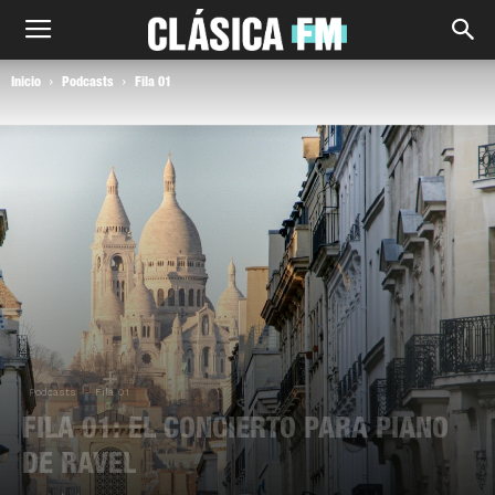
Inicio
Podcasts
Fila 01
Podcasts
Fila 01
FILA 01: EL CONCIERTO PARA PIANO
DE RAVEL