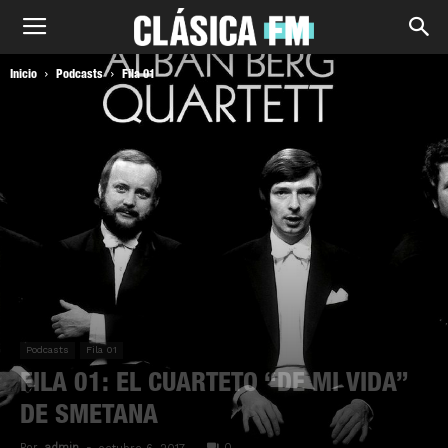
Inicio
Podcasts
Fila 01
Podcasts
Fila 01
FILA 01: EL CUARTETO “DE MI VIDA”
DE SMETANA
Por
admin
-
0