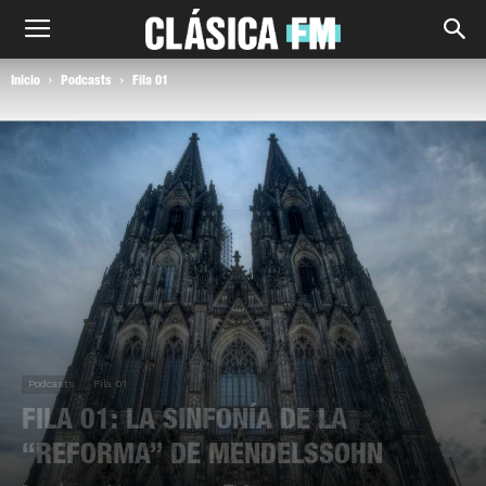
Inicio
Podcasts
Fila 01
Podcasts
Fila 01
FILA 01: LA SINFONÍA DE LA
“REFORMA” DE MENDELSSOHN