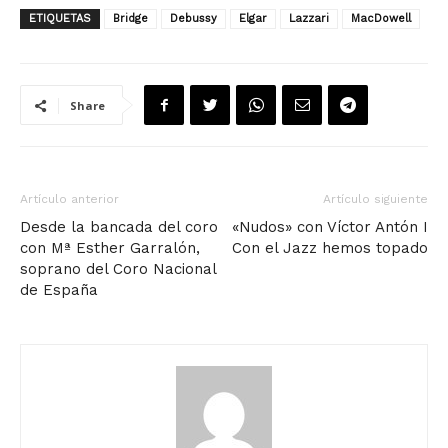
ETIQUETAS
Bridge
Debussy
Elgar
Lazzari
MacDowell
Share
Artículo anterior
Artículo siguiente
Desde la bancada del coro
«Nudos» con Víctor Antón I
con Mª Esther Garralón,
Con el Jazz hemos topado
soprano del Coro Nacional
de España