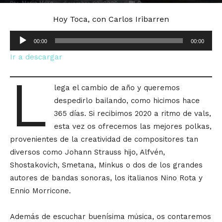
Por
Mario Mora
-
0
diciembre 29, 2020
Hoy Toca, con Carlos Iribarren
Reproductor
00:00
00:00
de
Ir a descargar
audio
L
lega el cambio de año y queremos
despedirlo bailando, como hicimos hace
365 días. Si recibimos 2020 a ritmo de vals,
esta vez os ofrecemos las mejores polkas,
provenientes de la creatividad de compositores tan
diversos como Johann Strauss hijo, Alfvén,
Shostakovich, Smetana, Minkus o dos de los grandes
autores de bandas sonoras, los italianos Nino Rota y
Ennio Morricone.
Además de escuchar buenísima música, os contaremos