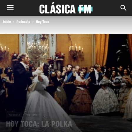
Inicio
Podcasts
Hoy Toca
Podcasts
Hoy Toca
HOY TOCA: LA POLKA