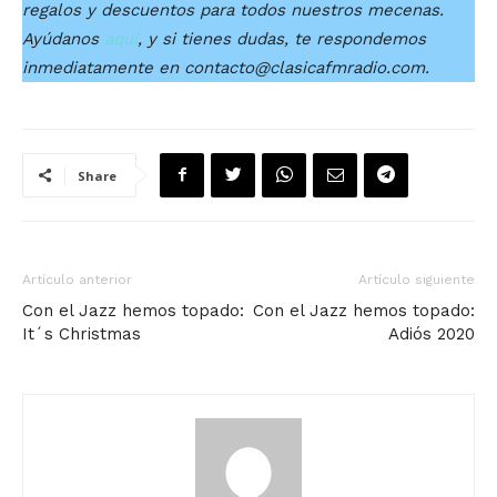
regalos y descuentos para todos nuestros mecenas.
Ayúdanos
aquí
, y si tienes dudas, te respondemos
inmediatamente en contacto@clasicafmradio.com.
Share
Artículo anterior
Artículo siguiente
Con el Jazz hemos topado:
Con el Jazz hemos topado:
It´s Christmas
Adiós 2020