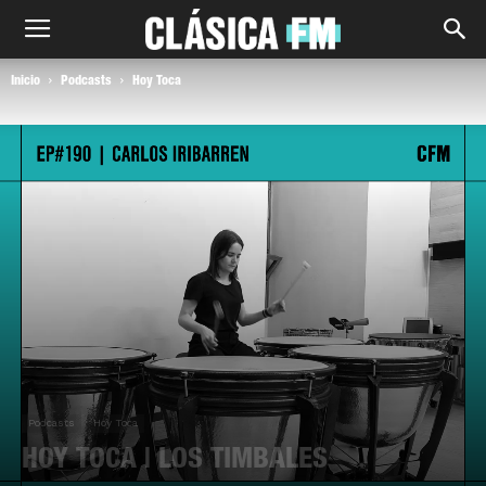
Inicio
Podcasts
Hoy Toca
Podcasts
Hoy Toca
HOY TOCA | LOS TIMBALES