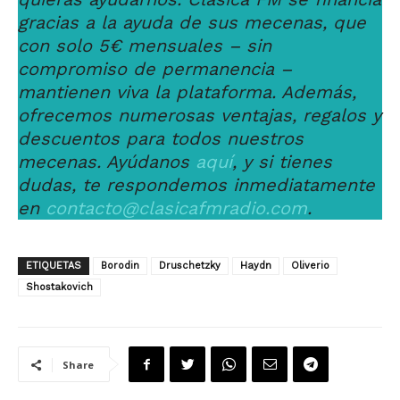
gracias a la ayuda de sus mecenas, que
con solo 5€ mensuales – sin
compromiso de permanencia –
mantienen viva la plataforma. Además,
ofrecemos numerosas ventajas, regalos y
descuentos para todos nuestros
mecenas. Ayúdanos
aquí
, y si tienes
dudas, te respondemos inmediatamente
en
contacto@clasicafmradio.com
.
ETIQUETAS
Borodin
Druschetzky
Haydn
Oliverio
Shostakovich
Share