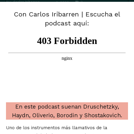
Por
Carlos Iribarren
-
0
mayo 9, 2023
Con Carlos Iribarren | Escucha el
podcast aquí:
En este podcast suenan Druschetzky,
Haydn, Oliverio, Borodin y Shostakovich.
Uno de los instrumentos más llamativos de la