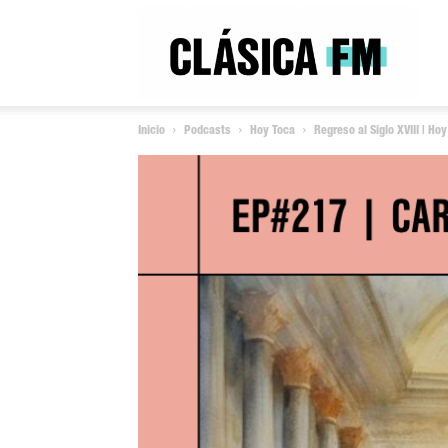
Clás
Inicio
Podcasts
Hoy Toca
Regreso al Siglo XVIII | Ho
FM
Rad