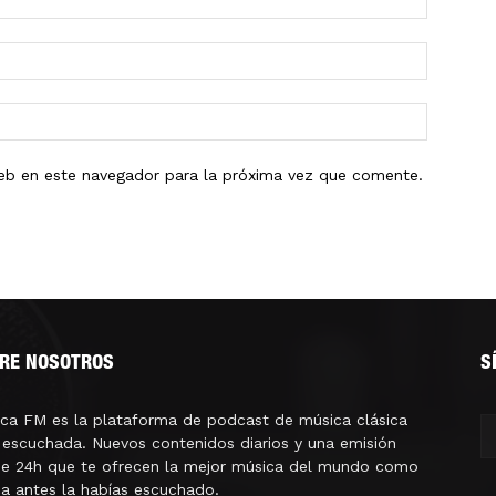
eb en este navegador para la próxima vez que comente.
RE NOSOTROS
S
ica FM es la plataforma de podcast de música clásica
escuchada. Nuevos contenidos diarios y una emisión
ne 24h que te ofrecen la mejor música del mundo como
a antes la habías escuchado.