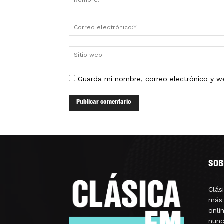
Guarda mi nombre, correo electrónico y w
SOB
Clás
más 
onli
nunc