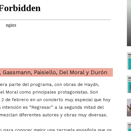
 Gassmann, Paisiello, Del Moral y Durón
mera parte del programa, con obras de Haydn,
el Moral como principales protagonistas. Son
 2 de febrero en un concierto muy especial que hoy
 intención es “Regresar” a la segunda mitad del
 mezclan diferentes autores y obras muy diversas.
o para conocer mejor una zarzuela española que os