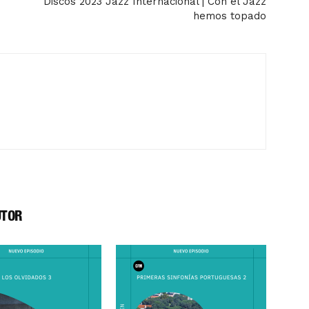
Discos 2023 Jazz Internacional | Con el Jazz
hemos topado
UTOR