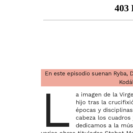
En este episodio suenan Ryba, Dv
Kodál
L
a imagen de la Virg
hijo tras la crucifix
épocas y disciplina
cabeza los cuadros 
dedicamos a la mús