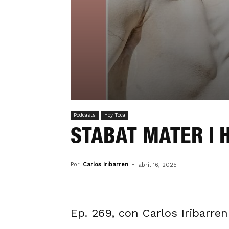
Podcasts
Hoy Toca
STABAT MATER | 
Por
Carlos Iribarren
-
abril 16, 2025
Ep. 269, con Carlos Iribarre