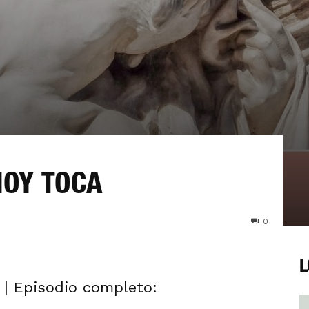
HOY TOCA
0
L
n | Episodio completo: