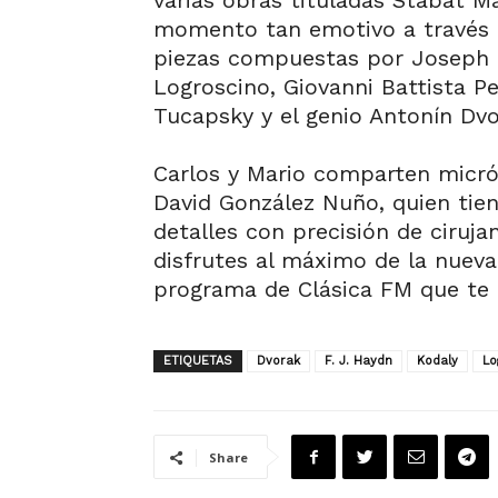
varias obras tituladas Stabat M
momento tan emotivo a través
piezas compuestas por Joseph H
Logroscino, Giovanni Battista P
Tucapsky y el genio Antonín Dvo
Carlos y Mario comparten micró
David González Nuño, quien tie
detalles con precisión de ciruja
disfrutes al máximo de la nueva
programa de Clásica FM que te 
ETIQUETAS
Dvorak
F. J. Haydn
Kodaly
Lo
Share