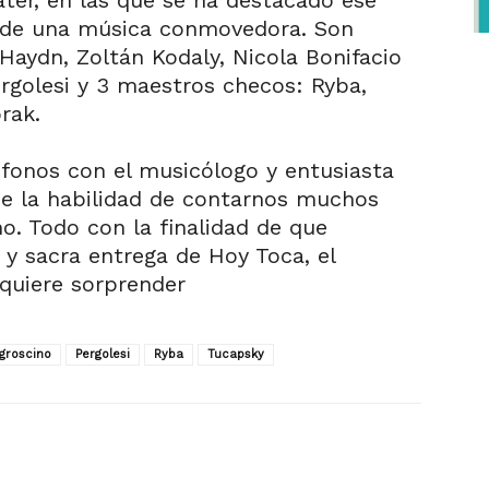
ater, en las que se ha destacado ese
 de una música conmovedora. Son
aydn, Zoltán Kodaly, Nicola Bonifacio
ergolesi y 3 maestros checos: Ryba,
rak.
fonos con el musicólogo y entusiasta
ne la habilidad de contarnos muchos
no. Todo con la finalidad de que
 y sacra entrega de Hoy Toca, el
quiere sorprender
groscino
Pergolesi
Ryba
Tucapsky