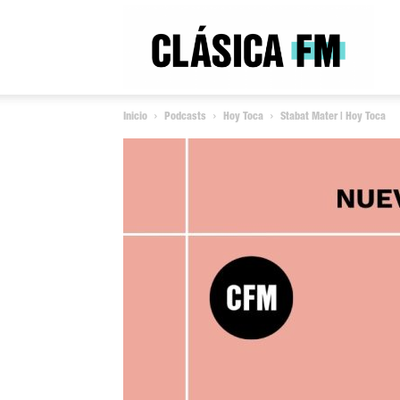
Clás
Inicio
Podcasts
Hoy Toca
Stabat Mater | Hoy Toca
FM
Rad