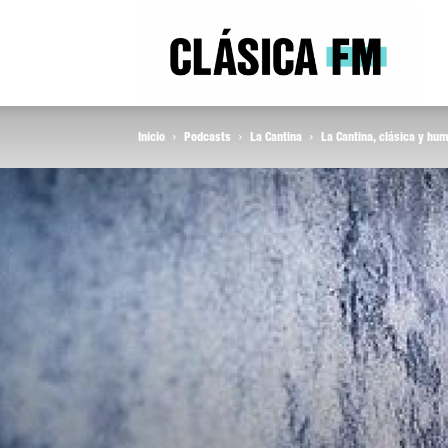
Clás
Inicio
Podcasts
La Cantina
La Cantina, clásica y hum
FM
Rad