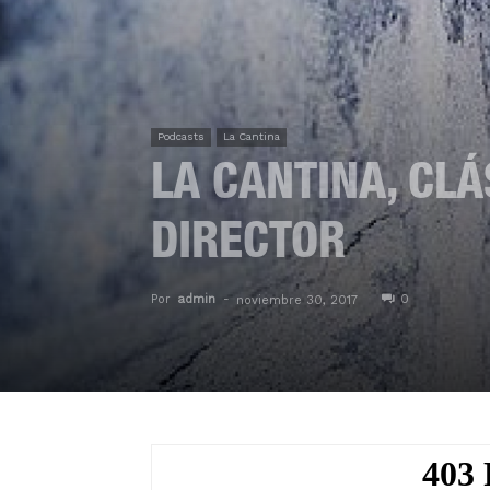
Podcasts
La Cantina
LA CANTINA, CL
DIRECTOR
Por
admin
-
0
noviembre 30, 2017