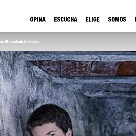
ica
OPINA
ESCUCHA
ELIGE
SOMOS
or: El saxofonista director
io