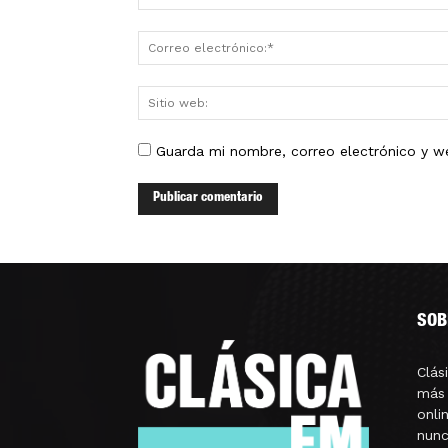
Guarda mi nombre, correo electrónico y w
SOB
Clás
más 
onli
nunc