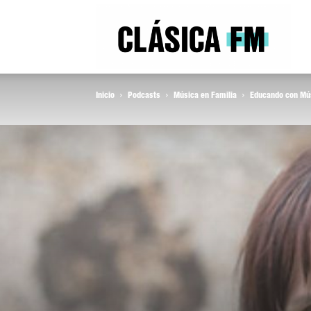
Clás
Inicio
Podcasts
Música en Familia
Educando con Mús
FM
Rad