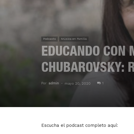
Podcasts
Música en Familia
EDUCANDO CON M
CHUBAROVSKY: 
Por
admin
-
1
mayo 20, 2020
Escucha el podcast completo aquí: