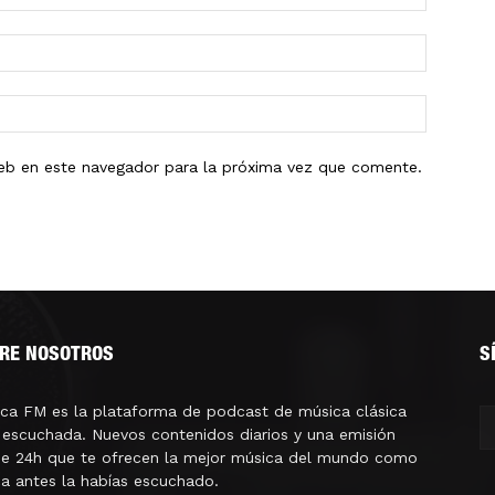
eb en este navegador para la próxima vez que comente.
RE NOSOTROS
S
ica FM es la plataforma de podcast de música clásica
escuchada. Nuevos contenidos diarios y una emisión
ne 24h que te ofrecen la mejor música del mundo como
a antes la habías escuchado.