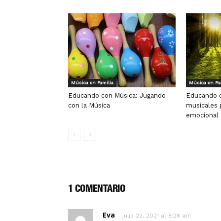
Música en Familia
Música en Fa
Educando con Música: Jugando
Educando c
con la Música
musicales 
emocional
1 COMENTARIO
Eva
julio 23, 2021 at 8:28 am