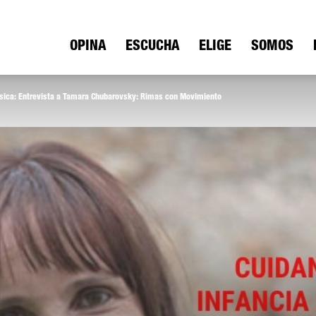
ica
OPINA
ESCUCHA
ELIGE
SOMOS
ica: Entrevista a Tamara Chubarovsky: Rimas con Movimiento
io