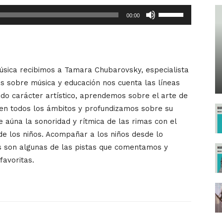
Utiliza
00:00
las
teclas
de
flecha
úsica recibimos a Tamara Chubarovsky, especialista
arriba/abajo
s sobre música y educación nos cuenta las líneas
para
do carácter artístico, aprendemos sobre el arte de
aumentar
 en todos los ámbitos y profundizamos sobre su
o
 aúna la sonoridad y rítmica de las rimas con el
disminuir
de los niños. Acompañar a los niños desde lo
el
as son algunas de las pistas que comentamos y
volumen.
favoritas.