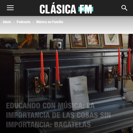
Inicio
Podcasts
Música en Familia
Podcasts
Música en Familia
EDUCANDO CON MÚSICA: LA
IMPORTANCIA DE LAS COSAS SIN
IMPORTANCIA: BAGATELAS