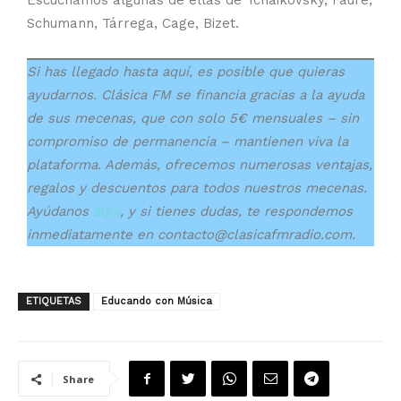
Escuchamos algunas de ellas de Tchaikovsky, Fauré,
Schumann, Tárrega, Cage, Bizet.
Si has llegado hasta aquí, es posible que quieras
ayudarnos. Clásica FM se financia gracias a la ayuda
de sus mecenas, que con solo 5€ mensuales – sin
compromiso de permanencia – mantienen viva la
plataforma. Además, ofrecemos numerosas ventajas,
regalos y descuentos para todos nuestros mecenas.
Ayúdanos
aquí
, y si tienes dudas, te respondemos
inmediatamente en contacto@clasicafmradio.com.
ETIQUETAS
Educando con Música
Share