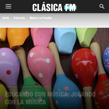
Inicio
Podcasts
Música en Familia
Podcasts
Música en Familia
EDUCANDO CON MÚSICA: JUGANDO
CON LA MÚSICA