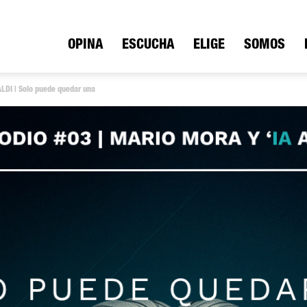
ica
OPINA
ESCUCHA
ELIGE
SOMOS
LDI | Solo puede quedar una
io