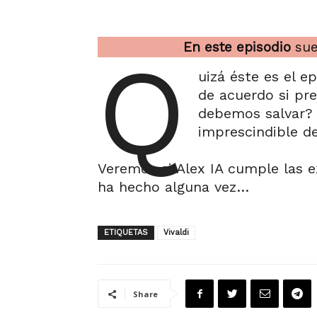
En este episodio
sue
Q
uizá éste es el e
de acuerdo si pr
debemos salvar? 
imprescindible d
Veremos si Alex IA cumple las 
ha hecho alguna vez…
ETIQUETAS
Vivaldi
Share