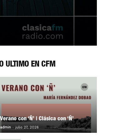
O ÚLTIMO EN CFM
Verano con ‘Ñ’ | Clásica con ‘Ñ’
-
0
admin
julio 27, 2026