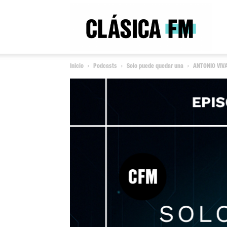
Clás
Inicio
Podcasts
Solo puede quedar una
ANTONIO VIVA
FM
Rad