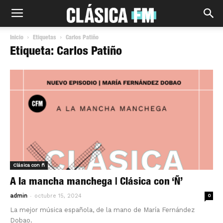
Inicio
Etiquetas
Carlos Patiño
Etiqueta: Carlos Patiño
Clásica con ñ
A la mancha manchega | Clásica con ‘Ñ’
-
admin
octubre 15, 2024
0
La mejor música española, de la mano de María Fernández
Dobao.