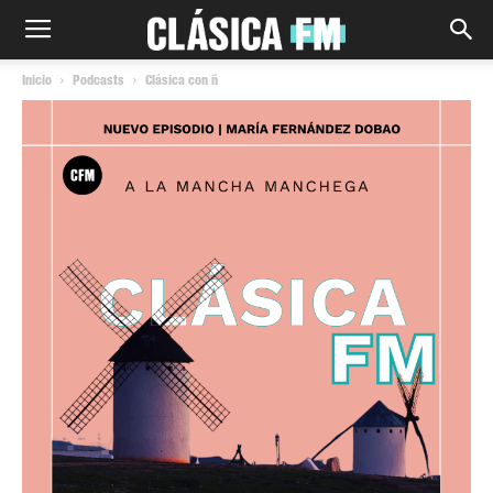
Inicio
Podcasts
Clásica con ñ