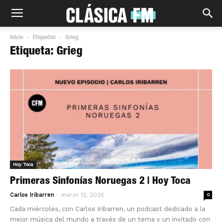
Inicio
Etiquetas
Grieg
Etiqueta: Grieg
Hoy Toca
Primeras Sinfonías Noruegas 2 | Hoy Toca
-
Carlos Iribarren
marzo 12, 2025
0
Cada miércoles, con Carlos Iribarren, un podcast dedicado a la
mejor música del mundo a través de un tema y un invitado con