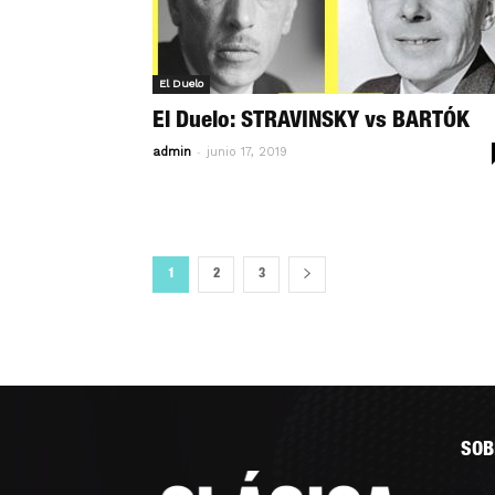
El Duelo
El Duelo: STRAVINSKY vs BARTÓK
-
admin
junio 17, 2019
1
2
3
SOB