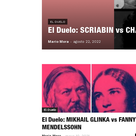
EL DUELO
El Duelo: SCRIABIN vs 
Mario Mora
-
agosto 22, 2022
El Duelo
El Duelo: MIKHAIL GLINKA vs FANNY
MENDELSSOHN
-