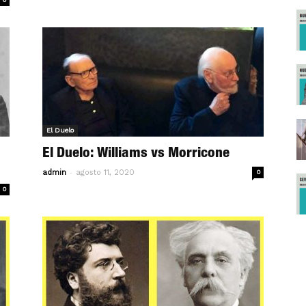
El Duelo
El Duelo: Williams vs Morricone
-
admin
agosto 11, 2020
0
0