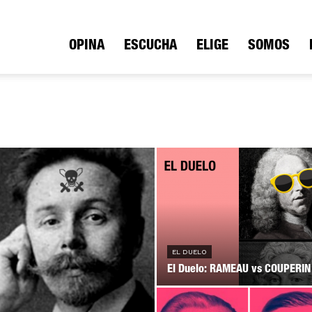
ica
OPINA
ESCUCHA
ELIGE
SOMOS
io
EL DUELO
El Duelo: RAMEAU vs COUPERIN