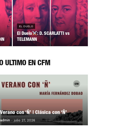
EL DUELO
El Duelo
: D. SCARLATTI vs
DIN
TELEMANN
O ÚLTIMO EN CFM
Verano con ‘Ñ’ | Clásica con ‘Ñ’
-
0
admin
julio 27, 2026