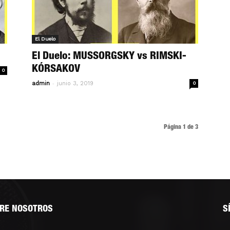
El Duelo
El Duelo: MUSSORGSKY vs RIMSKI-
KÓRSAKOV
0
-
admin
junio 3, 2019
0
Página 1 de 3
RE NOSOTROS
S