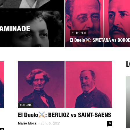
CHAMINADE
EL DUELO
El Duelo
: SMETANA vs BORO
L
El Duelo
El Duelo
: BERLIOZ vs SAINT-SAENS
-
Mario Mora
abril 5, 2021
0
0