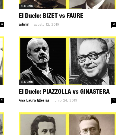
El Duelo
El Duelo: BIZET vs FAURE
-
0
admin
agosto 12, 2019
0
El Duelo
El Duelo: PIAZZOLLA vs GINASTERA
-
2
Ana Laura Iglesias
junio 24, 2019
1