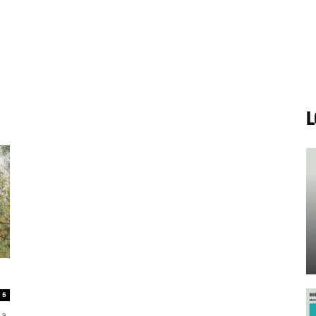
L
5
 a