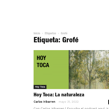
Inicio
Etiquetas
Grofé
Etiqueta: Grofé
Hoy Toca
Hoy Toca: La naturaleza
-
Carlos Iribarren
mayo 31, 2022
Con Carlos Iribarren | Escucha el podcast aquí: Ir